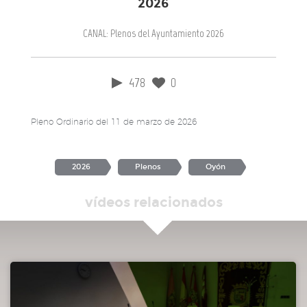
2026
00:23:57
Ruegos y preguntas
CANAL: Plenos del Ayuntamiento 2026
478
0
Pleno Ordinario del 11 de marzo de 2026
2026
Plenos
Oyón
vídeos relacionados