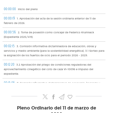
00:00:00
Inicio del pleno
00:00:19
1. Aprobación del acta de la sesión ordinaria anterior de 11 de
febrero de 2026.
00:00:56
2. Toma de posesión como concejal de Federico Krumnack
(Expediente 2025/419).
00:02:15
3. Comisión informativa dictaminadora de educación, obras y
servicios y medio ambiente (para la sostenibilidad energética). 3.1 Sorteo para
la asignación de los huertos de ocio para el periodo 2026 - 2029.
00:12:20
3.2 Aprobación del pliego de condiciones reguladoras del
aprovechamiento cinegético del coto de caza VI-10096 e impulso del
expediente.
00:15:06
7. Comisión informativa dictaminadora de economía, hacienda y
empleo y urbanismo (especial de Cuentas). 7.1 Moción del grupo Eh Bildu Oion
«50º aniversario de la República Árabe Saharaui Democrática, Derecho del
pueblo saharaui a la libre determinación»
00:23:20
8. Control y fiscalización de los órganos de gobierno municipales.
Pleno Ordinario del 11 de marzo de
Dación de cuenta sucinta de las resoluciones de alcaldía.